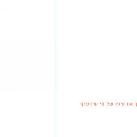
וכשאני מוסיפה לה מסגרת או כתם צבע ברור לי שהיא תמשוך את עיניו של מי שידפדף 