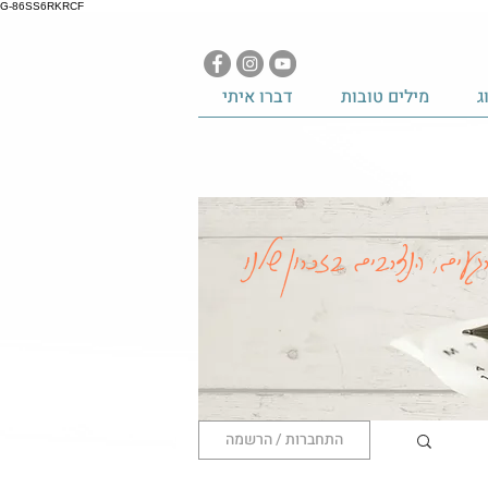
G-86SS6RKRCF
ג
מילים טובות
דברו איתי
געים, הנצרבים בזכרון שלנו
התחברות / הרשמה