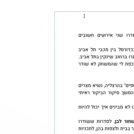
אני זוכרת בדיוק איפה הייתי בשנת 1977, כשבטלביזיה שודרו שני אירועים חשובים 
בתחילת אותה שנה ראיתי את משחק גביע אירופה לאלופות בכדורסל בין מכבי תל אביב 
 בסלון ביתם של סבא וסבתא שלי שגרו ברחוב שינקין בתל אביב. 
ההתרגשות מהמשחק ומהמעמד היתה כל כך גדולה, שלא היה אכפת לי שהמשחק לא שודר 
לקראת סוף אותה שנה, בזמן שהייתי בפעולה בשבט הצופים "רשפים" בהרצליה, נשיא מצרים 
אנואר סאדאת נחת לביקור ראשון בנמל התעופה בן גוריון. את המשך סיקור הביקור ראיתי 
לאט לאט הגיעה הטלביזיה הצבעונית לכל בית והיום הילדים שלנו לא מבינים איך יכול להיות 
חור לבן
, לסדרות ששודרו 
בטלביזיה החינוכית כשהייתי עושה את עצמי חולה רק כדי להישאר בבית ולצפות בהן, לתכניות 