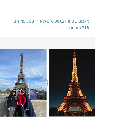
אלבום שטוח 30X21 ס"מ (לאורך), 80 עמודים,
215 תמונות