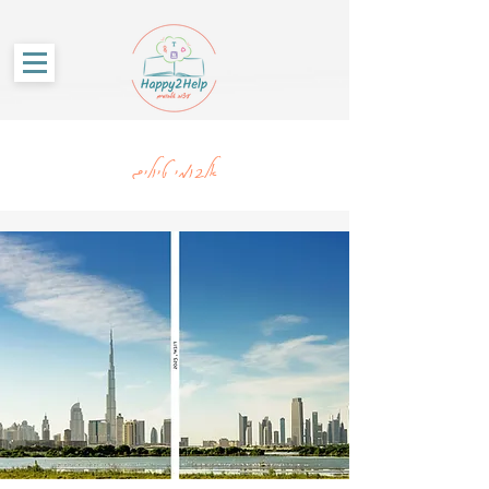
G-86SS6RKRCF
אלבומי טיולים