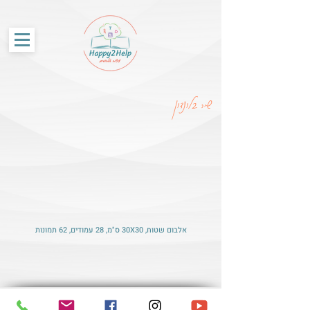
G-86SS6RKRCF
שיר בלונדון
אלבום שטוח, 30X30 ס"מ, 28 עמודים, 62 תמונות
© האתר נבנה על-ידי Happy2Help עיצוב אלבומים