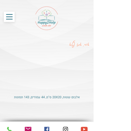
G-86SS6RKRCF
אורי, אתה פלא
אלבום שטוח, 20X20 ס"מ, 44 עמודים, 143 תמונות
© האתר נבנה על-ידי Happy2Help עיצוב אלבומים