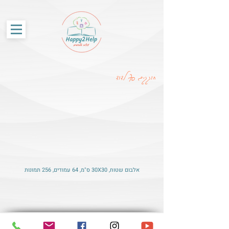
G-86SS6RKRCF
חוגגים 70 לדוד
אלבום שטוח, 30X30 ס"מ, 64 עמודים, 256 תמונות
© האתר נבנה על-ידי Happy2Help עיצוב אלבומים