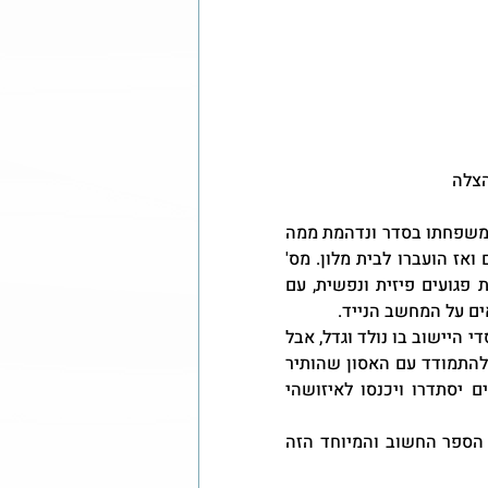
הצלה
אני מתקשרת אליו במקרה כמה ימים אח"כ, כדי לוודא שהוא ובני משפחתו בסדר ונדהמת ממה 
שהוא מספר לי. מיד אחרי האירוע הם פונו לבדיקות בבית החולים ואז הועברו לבית מלון. מס' 
ימים אחר כך העבירו אותם לדירה שכורה. הם נעים בין המקומות פגועים פיזית ונפשית, עם 
ים על המחשב הנייד.
אני יודעת כמה קשה הוא עבד ועדיין עובד על ספר הנצחת 68 מייסדי היישוב בו נולד וגדל, אבל 
היה לי ברור שכרגע הוא צריך את הזמן כדי לעכל את מה שקרה ולהתמודד עם האסון שהותיר 
אותו בחוסר כל. קיבלנו החלטה לעצור את העבודה עד שהדברים יסתדרו ויכנסו לאיזושהי 
השבוע, כמעט חודשיים אחרי, קיבלתי מבכור אישור להעביר את הספר החשוב והמיוחד הזה 