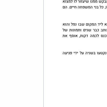
מחרידה. הבית הרוס. הוא ניגש אל מפקד כוחות ההצלה בשטח ומבקש ממנו שיעזור לו למצוא 
את הנכדים שלו ומסתבר שהשכנים כבר לקחו אותם אליהם. למזלו, כל בני המשפחה חיים. הם 
הוא מבקש להיכנס שוב לבית. הוא חייב. המחשב הנייד שלו נמצא ליד המקום שבו נפל והוא 
צריך להגיע אליו. במחשב הנייד נמצאים סיפורי החיים שהוא כותב כבר שנים ותמונות של 
מייסדי היישוב בו נולד. לאחר דין ודברים הוא מקבל אישור, נכנס לכמה דקות, אוסף את 
הוא מסתכל על הבית ומבין שעשרים וחמש שנות מגורים בבית נקטעו בשניה על ידי פגיעה 