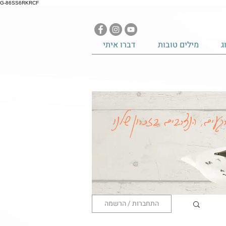
G-86SS6RKRCF
ג
מילים טובות
דברו איתי
געים, הנצרבים בזכרון שלנו
התחברות / הרשמה