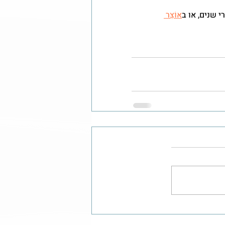
 שנים, או ב
אוֹצֵר 