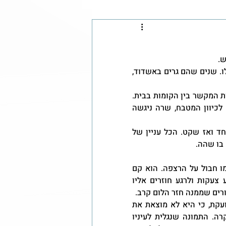
ש.
יום חדש התחיל ואז נשמעה אזעקה. הם כבר רגילים במשפחה שלו. שנים שהם גרים באשדוד, 
כל בני המשפחה יצאו מהחדרים בהם שהו והתרכזו בחדר המדרגות המקשר בין הקומות בבית. 
כשהיה נראה להם שחלפו 10 דקות הם חזרו לשגרה. בכור הלך לכיוון המטבח, שרה ניגשה 
לפתע נשמע רעש נוראי. חוסר וודאות, אבק שמילא את הבית, פחד ואז שקט. הכל עניין של 
בו שהה.
בכור הוא אדם מבוגר, בן 75. כשהוא מתעשת הוא מוצא את עצמו חבול על הרצפה. הוא קם 
ומתחיל לחפש את שרה אשתו, את הילדות והנכדים. הוא שומע צעקות ולרגע חוזרים אליו 
רים שממנה חזר הלום קרב. 
שרה אישתו שוכבת על הרצפה עם חתך בראש. ביתו הבכורה צועקת, כי היא לא מוצאת את 
הילדים שלה. הוא מחליט לצאת מהבית כדי לראות מה באמת קרה. התמונה שנגלית לעיניו 