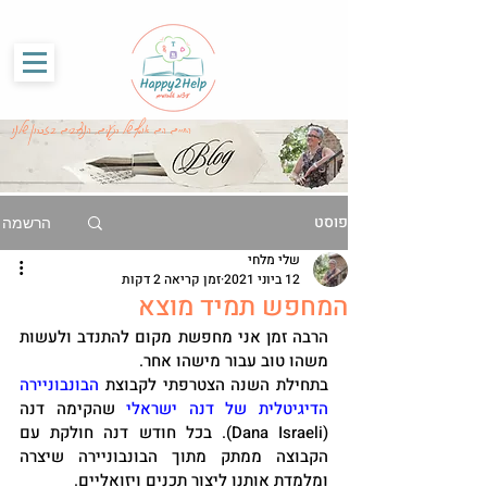
G-86SS6RKRCF
החיים הם אוסף של רגעים, הנצרבים בזכרון שלנו
פוסט
הרשמה
שלי מלחי
12 ביוני 2021
זמן קריאה 2 דקות
המחפש תמיד מוצא
הרבה זמן אני מחפשת מקום להתנדב ולעשות 
משהו טוב עבור מישהו אחר. 
בתחילת השנה הצטרפתי לקבוצת 
הבונבוניירה 
הדיגיטלית של דנה ישראלי
 שהקימה דנה 
(Dana Israeli). בכל חודש דנה חולקת עם 
הקבוצה ממתק מתוך הבונבוניירה שיצרה 
ומלמדת אותנו ליצור תכנים ויזואליים. 