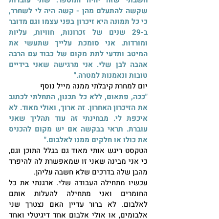
חשבתי שזה יהיה המספר. שתי עובדות 
שקשה להתעלם מהן - קשה היה לי לשחרר, 
כי כל תמונה היא זיכרון בפני עצמו וגם מדובר 
ב-29 שנים של זכרונות, חוויות, עליות 
ומורדות. אני סומכת עלייך שתעשי את 
המיטב ותדעי לתת מקום של כבוד עם הרבה 
אהבה לבן שלי. אני מרגישה שאני בידיים 
טובות ונאמנות למטרה."
יום למחרת קיבלתי ממנה מייל נוסף
"ככה, פתאום, ללא כל תכנון, התחלתי לכתוב 
את הזיכרון האחרון. זה ארוך, ואולי מאוד. לא 
איכפת לי. מבחינתי זה עוד תהליך שאני 
עוברת. תראי בבקשה אם יש מקום להכניס 
את כולו או חלקים ממנו לאלבום." 
הטקסט ריגש אותי מאוד גם בגלל התוכן וגם, 
כי אני מבינה שאני זו שמאפשרת לה להיפרד 
מהבן שלה בדרכים שלא חשבה עליהן. 
עכשיו מתחילה העבודה שלי. ארגנתי את כל 
החומרים ואני מתחילה להעלות אותם 
לאלבום. לא ברור עדיין האם נצטרך שני 
אלבומים, או אולי אלבום אחד דיגיטלי ואחד 