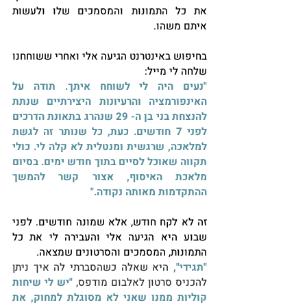
את כל התמונות והמסמכים שלו ולעשות 
איתם משהו. 
בחיפוש באינטרנט הגיעה אלי ואחרי ששוחחנו 
שלחה לי מייל:
"נעים היה לי לשוחח איתך. תודה על 
האינפורמציה והרעיונות היצירתיים שנתת 
להנצחת בני בן ה- 29 שנהרג בתאונת הדרכים 
לפני 7 חודשים. כעת, כל שנותר זה לגשת 
למלאכה, שרגשית ומנטלית לא קלה לי. כולי 
תקווה שאוכל לסיים בתוך חודש ימים. בסיום 
מלאכת האיסוף, אצור קשר להמשך 
ההתקדמות מאותה נקודה."
זה לא לקח חודש, אלא שמונה חודשים. לפני 
שבוע היא הגיעה אלי והעבירה לי את כל 
התמונות, המסמכים והסרטונים שמצאה.
"תגידי", 
היא שאלה כשהסברתי לה איך ניתן 
להכניס סרטון לאלבום מודפס,
 "יש לי שיחות 
קוליות ממנו שאני לא מסוגלת למחוק, את 