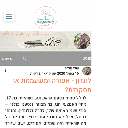
G-86SS6RKRCF
החיים הם אוסף של רגעים, הנצרבים בזכרון שלנו
פוסט
הרשמה
שלי מלחי
16 באוק׳ 2020
זמן קריאה 2 דקות
לונדון - אפורה ומשעממת או
מסקרנת?
לחו"ל טסתי בפעם הראשונה, כשהייתי בת 17. 
אחי האמצעי חגג בר מצווה ונסענו כולנו – 
הורי ושני האחים שלי, לפריז וללונדון. נהניתי 
בטיול, אבל לא חזרתי עם ניצוץ בעיניים. כל 
מה שראיתי היה שמיים אפורים, גשם שיורד 