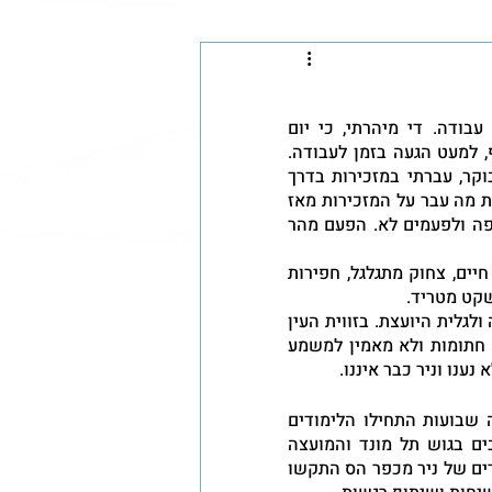
באותו הבוקר חזרתי מחדר הכושר והתארגנתי לקראת עוד יום עבודה. די מיהרתי, כי יום 
שמתחיל בחדר הכושר הוא יום לחוץ ואין לי זמן לשום דבר נוסף, למעט הגעה בזמן לעבודה. 
באותה תקופה עבדתי בקרית חינוך "דרור" כבר שנה וכמו בכל בוקר, עברתי במזכירות בדרך 
למשרד שלי. בדרך כלל אני מברכת את כולם בבוקר טוב, מתעדכנת מה עבר על המזכירות מאז 
שנפרדנו אתמול ואוספת את דברי הדואר שלי. לפעמים מכינה קפה ולפעמים לא. הפעם מהר 
כשנכנסתי למזכירות שמתי לב מיד שמשהו קרה. במקום שמחת חיים, צחוק מתגלגל, חפירות 
קט מטריד. 
מסביבי התנהלו שיחות בין מחנכי שכבת ז', למירי מנהלת החטיבה ולגלית היועצת. בזווית העין 
ראיתי את זולי קלר, שהוא אדם מרשים ובעל נוכחות יושב בפנים חתומות ולא מאמין למשמע 
נענו וניר כבר איננו.
זולי לא ידע איך להתמודד עם הבשורה הקשה. רק לפני שלושה שבועות התחילו הלימודים 
ותלמידי שכבת ז' שמגיעים לקרית החינוך העצומה, מכל המושבים בגוש תל מונד והמועצה 
האזורית "לב השרון", עדיין לא מכירים כל כך אחד את השני. החברים של ניר מכפר הס התקשו 