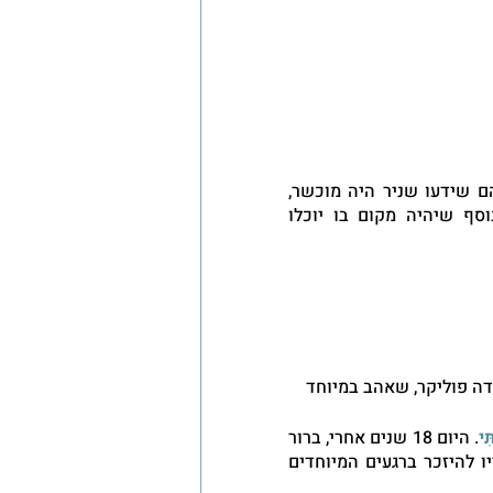
 התאים בדיוק לרצון המשפחה. חשוב היה להם שידעו שניר היה מוכשר, 
אהוב, יצירתי, שיכירו את האדם שהיה למרות גילו הצעיר ובנוסף שיהיה מקום בו יוכלו 
ודה פוליקר, שאהב במיוחד
ִי
. היום 18 שנים אחרי, ברור 
לי שזו הדרך להחזיר את ניר לחיים, לאפשר לבני משפחתו וחבריו להיזכר ברגעים המיוחדים 