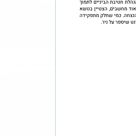
חודש לאחר הלוויה התגייסו המשפחה, החברים, תושבי המושב והנהלת חטיבת הביניים לתמוך 
ברצון המשפחה לשמר את זכרו של ניר במהירות. מכיוון שאהב מאוד מחשבים, הצטיין בנושא 
וראה בו את עתידו היה זה מן הראוי שאהבותיו יבואו לידי ביטוי בהנצחה. כמי שחלק מתפקידה 
ט שיספר על ניר.