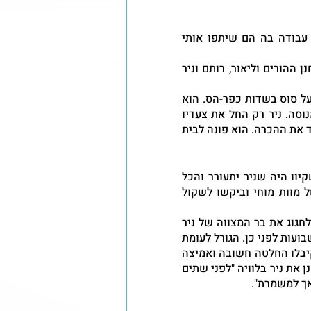
בתום השלושים, ישבתי עם רויטל וחנן ההורים של ניר לפגישת עבודה בה הם שיתפו אותי 
זה קרה ביום שישי, ערב ראש השנה ובני משפחת ינאי - רויטל וחנן ההורים וליאור, רותם וניר 
ניר, נער צעיר שעדיין לא מלאו לו 13, הצטרף לחבר ויצא לרכיבה על סוס בשדות כפר-הס. הוא 
לא היה מיומן ברכיבה. מבין בני המשפחה רותם היא הרוכבת המנוסה. ניר רק החל את צעדיו 
בתחום ומסיבה לא ברורה, נפל מהסוס, נחבט בעוצמה בקרקע ואיבד את ההכרה. הוא פונה לבית 
30 שעות ישבו רויטל, חנן, ליאור ורותם המומים לצידו וכל מה שקיוו היה שניר יתעורר והכל 
יתברר כטעות. לצערם הרב, הרופאים הודיעו להם שניר במצב של מוות מוחי וביקשו לשקול 
רויטל וחנן חשבו שההחלטות שיצטרכו לקבל תהיינה היכן וכיצד לחגוג את בר המצווה של ניר 
ואיך לעזור לו להשתלב בחטיבת הביניים בה התחיל ללמוד מספר שבועות לפני כן. הגורל לעומת 
זאת, זימן להם התלבטות אחרת ולאחר התייעצות משפחתית, הם קיבלו החלטה חשובה ואמיצה 
- איבריו של ניר נתרמו והצילו את חייהם של 4 חולים וכך הספיד חנן את ניר בלוויה "לפני שתים 
אך למשמרת".