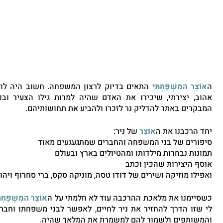
ה
אוֹצֵר המִשְׁפַּחְתִּי
המבקרים באתר להדליק נר לזכרו ולהביע את תחושותיהם.
יחד הרכבנו את ה
אוֹצֵר
 של ניר:
סיפורים של בני המשפחה והחברים שמתגעגעים מאוד 
תמונות נבחרות מילדותו ומהטיולים בארץ ובעולם
אוסף היצירות שהכין וכתב
ואפילו מוזיקה ושירים של דודו טסה, מוניקה סקס, ברי סחרוף ויה
כשסיימנו את מלאכת ההרכבה עוד לא חלמתי על ה
אוֹצֵר המִשְׁפַּחְתּ
והמשותפים ולשמור להם למשמרת את המלאך שהיה.