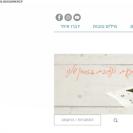
G-86SS6RKRCF
ג
מילים טובות
דברו איתי
געים, הנצרבים בזכרון שלנו
התחברות / הרשמה