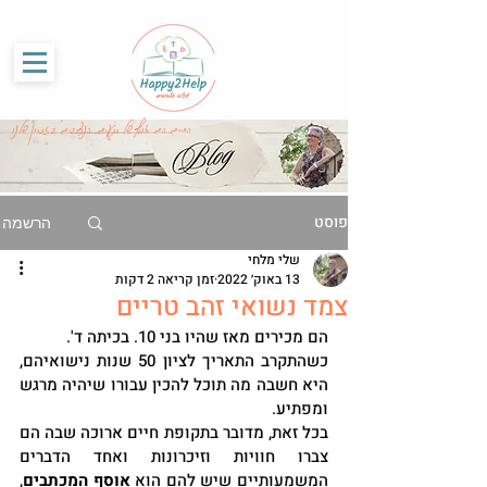
G-86SS6RKRCF
החיים הם אוסף של רגעים, הנצרבים בזכרון שלנו
פוסט
הרשמה
שלי מלחי
13 באוק׳ 2022
זמן קריאה 2 דקות
צמד נשואי זהב טריים
הם מכירים מאז שהיו בני 10. בכיתה ד'. 
כשהתקרב התאריך לציון 50 שנות נישואיהם, 
היא חשבה מה תוכל להכין עבורו שיהיה מרגש 
ומפתיע. 
בכל זאת, מדובר בתקופת חיים ארוכה שבה הם 
צברו חוויות וזיכרונות ואחד הדברים 
המשמעותיים שיש להם הוא 
אוסף המכתבים
,