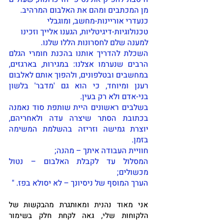
מן המכתבים ומהם את האלבום המרהיב.
כנעדרי אוריינות-מחשב, ומוגבלי 
טכנולוגיות-דיגיטליות, הגענו אלייך וזכינו 
למענה שלם לחסרונות הללו שלנו.
השכלת להדריך אותנו בהכנת חומרי הגלם 
הרבים שנערמו אצלנו: במגירות, בארגזים, 
במחשבים ובטלפונים, ולהפוך אותם לאלבום 
רענן ומיוחד, כי הוא גם 'מדבר' בלשון 
בני-אדם ולא רק בעין.
בשלבים ראשונים היית שותפת סוד נאמנה 
בכתובת הסתר שיצרה עדה ולאחריהם, 
יוצרת גמישה וזריזה בהשלמת המשימה 
בזמן.
חוויית העבודה איתך – מהנה; 
המסלול עד לקבלת האלבום – נטול 
מכשולים; 
הערך המוסף של ניסיונך – לא יסולא בפז. "
אני מאוד נהנית ומאותגרת מהבקשות של 
הלקוחות שלי, גאה לקחת חלק בשימור 