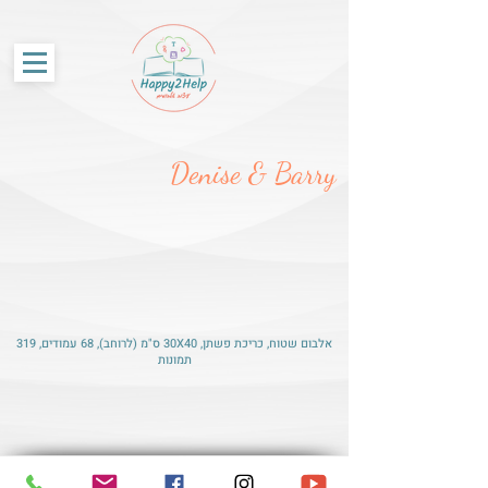
G-86SS6RKRCF
Denise & Barry
אלבום שטוח, כריכת פשתן, 30X40 ס"מ (לרוחב), 68 עמודים, 319
תמונות
© האתר נבנה על-ידי Happy2Help עיצוב אלבומים