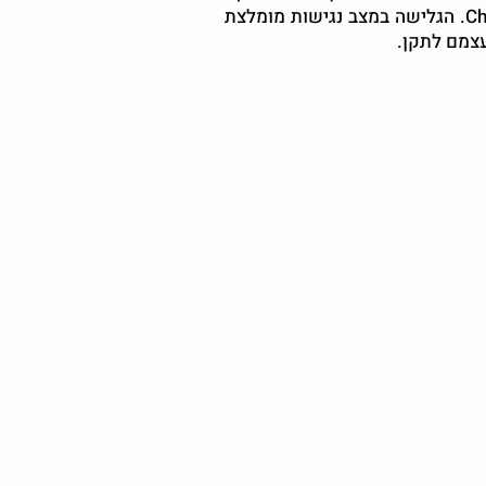
התוכנה פועלת בדפדפנים הפופולריים: Chrome ,Firefox ,edge ,Opera ,Safari-VoiceOver on a Mac. הגלישה במצב נגישות מומלצת
עצמם לתקן.