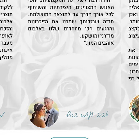
זמן
" תודה רבה לשלי על המקצועיות, יחסי
" הגע
אליה
האנוש המצויינים, היצירתיות והשיתוף
ללקוח.
אכן
לכל אורך הדרך עד לתוצאה המושלמת.
תוצרי
ומר,
תודה שבזכותך שמרנו את הזיכרונות
אלבומ
לקצב
והרגעים הכי מיוחדים שלנו באלבום
והזכר
צוב
מודרני ומושקע.
לאופי 
אוהבים המון."
מעבר 
 את
איכותי
נות
ממליץ 
מים
ון.
 בני
אביב ועומר ברוש
מי