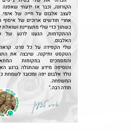
" הכרתי את שלי בטיול ג'יפים ב
הקורונה, וכבר אז ידעתי שאפנה 
לעצב אלבום על חייה של אימי. ו
אחרי חודשים ארוכים של איסוף ח
כשתוך כדי שלי מתעניינת ושואלת 
ההתקדמות, הגענו לרגע של עי
האלבום.
שלי הקפידה על כל פרט. קראה
הטקסט ותיקנה. שיבצה את התמו
והמסמכים במקומות המתאי
והוסיפה מידע שהתגלה ברגע האחר
נולד אלבום יפה ומכובד לשמחת כל
המשפחה.
תודה רבה."
איריס טבעון