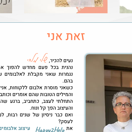
זאת אני
שלי
מלחי
נעים להכיר,
נהנית בכל פעם מחדש להפוך את
נגמרות שאני מקבלת לאלבומים ש
בהם.
כשאני מוסרת אלבום ללקוחות, אני 
והמילים הטובות שהם אומרים וכותבי
התחלתי לעצב, כתחביב, ברגע שהאל
והעיצוב הפך קל ונוח.
ואם כבר ניסיון של שנים רבות, ל
לעסק?
את
עיצוב אלבומים
Happy2Help