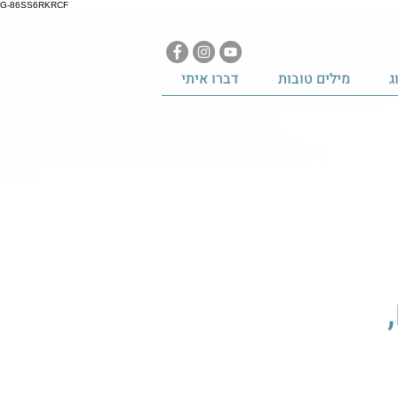
G-86SS6RKRCF
ג
מילים טובות
דברו איתי